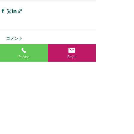
コメント
Phone
Email
コメントを追加…
秋田県由利本荘市 歯の健康相談
歯科検診 歯科予防指導
​藤丸歯科クリニック
秋田県由利本荘市中竪町１８－１
©2022 by 藤丸歯科クリニック。